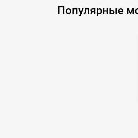
Замена USB порта
Популярные мо
Ремонт цепи питания
Замена матрицы
Замена дисплея (экрана)
Ремонт разъема
Ремонт Wi-Fi
Восстановление после попадания влаги
Ремонт платы управления
(восстановление)