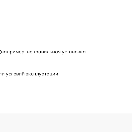
750 р
1550 р
2000 р
 (например, неправильная установка
650 р
590 р
ии условий эксплуатации.
1250 р
590 р
650 р