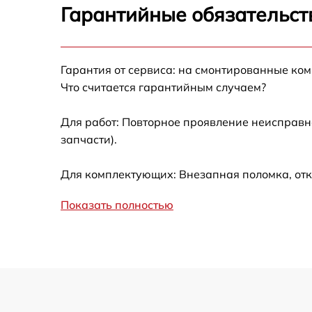
Калибровка и настройка тепловизора
Гарантийные обязательст
Ремонт датчика синхроимпульсов
Гарантия от сервиса: на смонтированные ко
Ремонт оптики
Что считается гарантийным случаем?
Для работ: Повторное проявление неисправн
Восстановление питания
запчасти).
Замена ключей управления
Для комплектующих: Внезапная поломка, отк
Замена корпуса
Показать полностью
Замена аккумулятора
Замена процессора