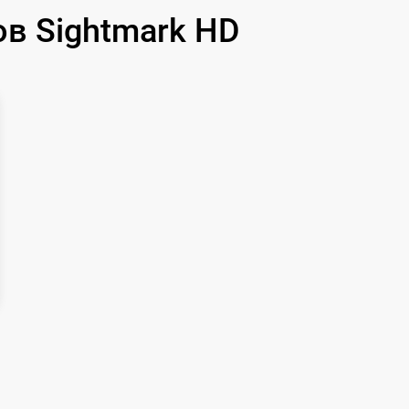
590 р
в Sightmark HD
1000 р
1100 р
750 р
590 р
650 р
650 р
750 р