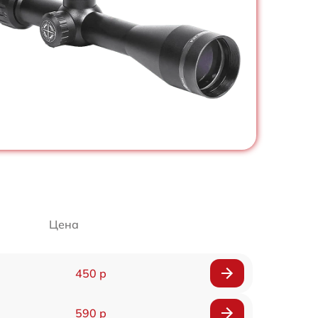
Цена
450 р
590 р