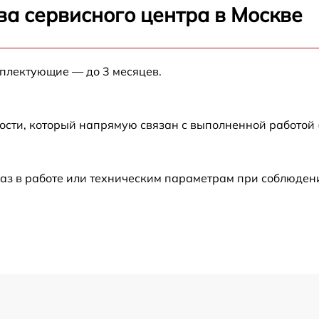
от 60 мин
ва сервисного центра в Москве
от 60 мин
мплектующие — до 3 месяцев.
от 60 мин
ости, который напрямую связан с выполненной работой
от 60 мин
от 60 мин
аз в работе или техническим параметрам при соблюден
от 60 мин
от 60 мин
от 60 мин